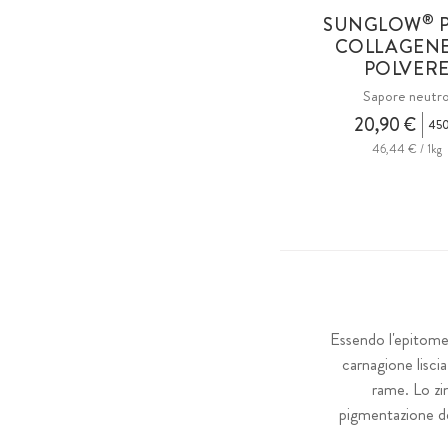
®
SUNGLOW
COLLAGENE
POLVER
Sapore neutr
20,90 €
450
46,44 € / 1kg
Essendo l'epitome 
carnagione lisci
rame. Lo zin
pigmentazione dei