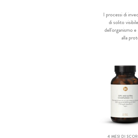
I processi di inv
di solito visibi
dell'organismo e 
alla pro
4 MESI DI SCO