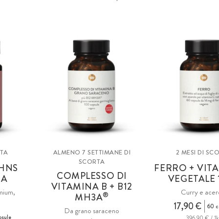
RTA
ALMENO 7 SETTIMANE DI
2 MESI DI SC
SCORTA
HNS
FERRO + VIT
COMPLESSO DI
NA
VEGETALE 
VITAMINA B + B12
mium,
Curry e acer
®
MH3A
17,90 €
60 c
Da grano saraceno
psule
396,90 € / 1k