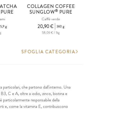
MATCHA
COLLAGEN COFFEE
®
PURE
SUNGLOW
PURE
ami
Caffè verde
20,90 €
5,9 g
360 g
g
58,06 € / 1kg
SFOGLIA CATEGORIA
a particolari, che partono dall'interno. Una
3, C e A, oltre a iodio, zinco, biotina e
e è particolarmente responsabile della
orti e, come la vitamina E, contribuiscono