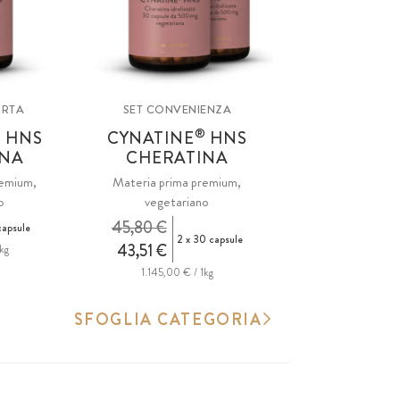
ORTA
SET CONVENIENZA
®
®
HNS
CYNATINE
HNS
INA
CHERATINA
remium,
Materia prima premium,
o
vegetariano
45,80 €
apsule
2 x 30 capsule
43,51 €
kg
1.145,00 € / 1kg
SFOGLIA CATEGORIA