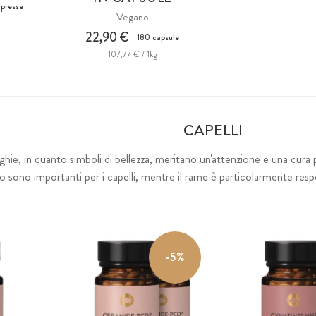
presse
Vegano
22,90 €
180 capsule
107,77 € / 1kg
CAPELLI
nghie, in quanto simboli di bellezza, meritano un'attenzione e una cura p
io sono importanti per i capelli, mentre il rame è particolarmente resp
-5%