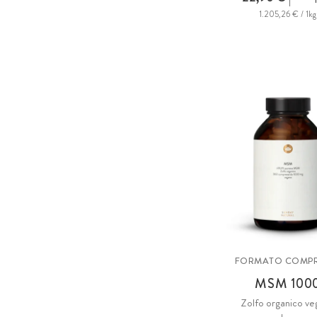
1.205,26 € / 1kg
FORMATO COMPR
MSM
100
Zolfo organico v