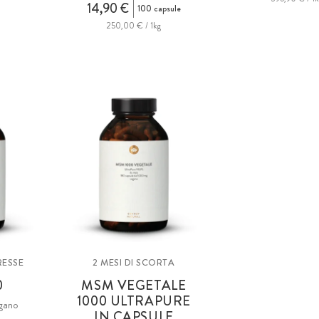
14,90 €
100 capsule
250,00 € / 1kg
ESSE
2 MESI DI SCORTA
0
MSM
VEGETALE
1000 ULTRAPURE
egano
IN CAPSULE