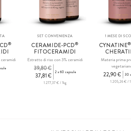
RTA
SET CONVENIENZA
1 MESE DI SC
®
®
PCD
CERAMIDE-PCD
CYNATINE
IDI
FITOCERAMIDI
CHERAT
% ceramidi
Estratto di riso con 3% ceramidi
Materia prima p
vegetarian
39,80 €
sule
2 x 60 capsule
22,90 €
37,81 €
30 c
g
1.205,26 € / 1
1.277,37 € / 1kg