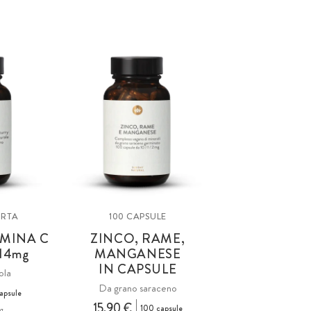
ORTA
100 CAPSULE
AMINA C
ZINCO, RAME,
14
mg
MANGANESE
IN CAPSULE
ola
Da grano saraceno
apsule
15,90 €
100 capsule
g