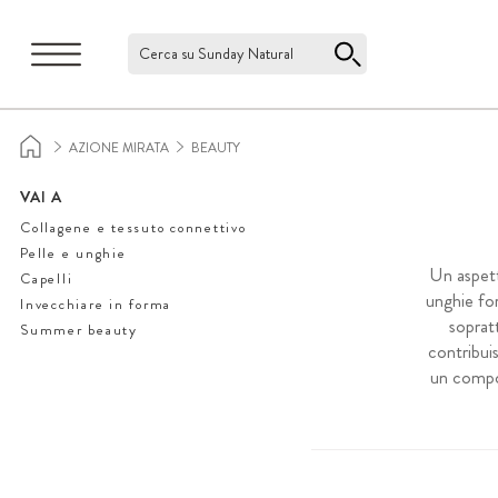
Cerca su Sunday Natural
AZIONE MIRATA
BEAUTY
VAI A
Collagene e tessuto connettivo
Pelle e unghie
Un aspett
Capelli
unghie for
Invecchiare in forma
soprat
Summer beauty
contribui
un compon