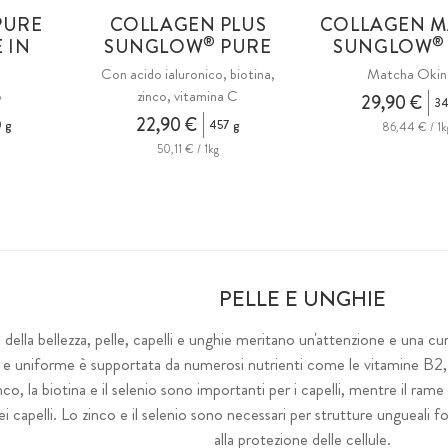
PURE
COLLAGEN PLUS
COLLAGEN 
®
®
 IN
SUNGLOW
PURE
SUNGLOW
E
Con acido ialuronico, biotina,
Matcha Okin
o
zinco, vitamina C
29,90 €
34
22,90 €
 g
457 g
86,44 € / 1k
50,11 € / 1kg
PELLE E UNGHIE
della bellezza, pelle, capelli e unghie meritano un'attenzione e una cur
a e uniforme è supportata da numerosi nutrienti come le vitamine B2, B
co, la biotina e il selenio sono importanti per i capelli, mentre il ram
 capelli. Lo zinco e il selenio sono necessari per strutture ungueali f
alla protezione delle cellule.