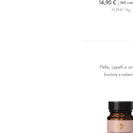
14,90 €
360 com
41,39 € / 1kg
Pelle, capelli e u
biotina e selen