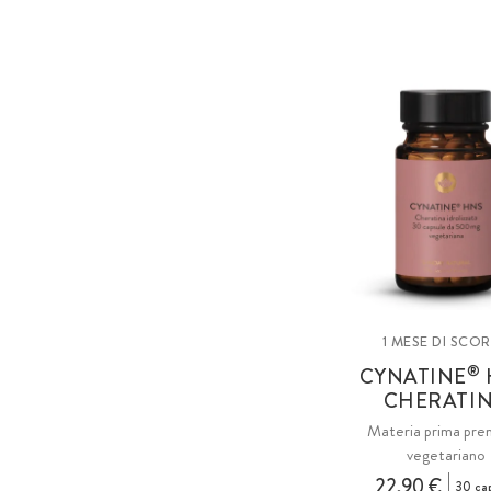
1 MESE DI SCO
®
CYNATINE
CHERATI
Materia prima pre
vegetariano
22,90 €
30 ca