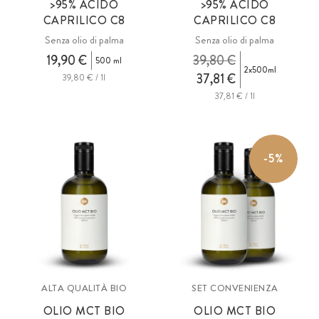
>95% ACIDO
>95% ACIDO
CAPRILICO C8
CAPRILICO C8
Senza olio di palma
Senza olio di palma
19,90 €
39,80 €
500 ml
2x500ml
37,81 €
39,80 € / 1l
37,81 € / 1l
-5%
ALTA QUALITÀ BIO
SET CONVENIENZA
OLIO
MCT
BIO
OLIO
MCT
BIO