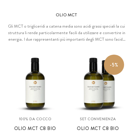
OLIO MCT
Gli MCT o trigliceridi a catena media sono acidi grassi speciali la cui
struttura li rende particolarmente facili da utilizzare e convertire in
energia. I due rappresentanti più importanti degli MCT sono l'acido
caprilico (C8) e l'acido caprico (C10). I nostri oli MCT biologici sono
ottenuti da noci di cocco fresche e intere, raccolte a mano al 100%.
-5%
100% DA COCCO
SET CONVENIENZA
OLIO MCT C8 BIO
OLIO MCT C8 BIO