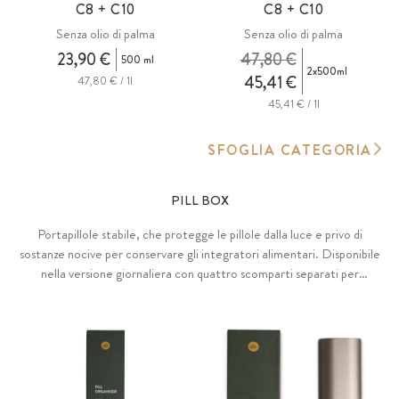
C8 + C10
C8 + C10
Senza olio di palma
Senza olio di palma
23,90 €
47,80 €
500 ml
2x500ml
45,41 €
47,80 € / 1l
45,41 € / 1l
SFOGLIA CATEGORIA
PILL BOX
Portapillole stabile, che protegge le pillole dalla luce e privo di
sostanze nocive per conservare gli integratori alimentari. Disponibile
nella versione giornaliera con quattro scomparti separati per
mattina, mezzogiorno, sera e notte o in quella settimanale con sette
scomparti dal lunedì alla domenica. Con rivestimento esterno
robusto e inserto rimovibile in PLA e PBS a base vegetale e
biodegradabile (da amido).