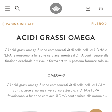
FILTRO
PAGINA INIZIALE
ACIDI GRASSI OMEGA
Gli acidi grassi omega-3 sono componenti vitali delle cellule: il DHA e
l'EPA favoriscono la funzione cardiaca, mentre il DHA contribuisce alla
funzione cerebrale e visiva. In forma attiva, si possono formare solo in
piccole quantità nell'organismo. Le alghe, in particolare, contengono
elevate quantità di acidi grassi omega-3, di cui beneficiano anche i pesci
OMEGA-3
come fonte di cibo. Nel nostro assortimento abbiamo esclusivamente
oli omega-3 100% vegetali.
Gli acidi grassi omega-3 sono componenti vitali delle cellule: L'ALA
contribuisce ai normali livelli di colesterolo, il DHA e l'EPA
favoriscono la funzione cardiaca, il DHA contribuisce alla normale
funzione cerebrale e visiva.