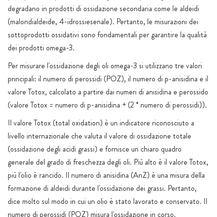
degradano in prodotti di ossidazione secondaria come le aldeidi
(malondialdeide, 4-idrossiesenale). Pertanto, le misurazioni dei
sottoprodotti ossidativi sono fondamentali per garantire la qualità
dei prodotti omega-3.
Per misurare l'ossidazione degli oli omega-3 si utilizzano tre valori
principali: il numero di perossidi (POZ), il numero di p-anisidina e il
valore Totox, calcolato a partire dai numeri di anisidina e perossido
(valore Totox = numero di p-anisidina + (2 * numero di perossidi)).
Il valore Totox (total oxidation) è un indicatore riconosciuto a
livello internazionale che valuta il valore di ossidazione totale
(ossidazione degli acidi grassi) e fornisce un chiaro quadro
generale del grado di freschezza degli oli. Più alto è il valore Totox,
più l'olio è rancido. Il numero di anisidina (AnZ) è una misura della
formazione di aldeidi durante l'ossidazione dei grassi. Pertanto,
dice molto sul modo in cui un olio è stato lavorato e conservato. Il
numero di perossidi (POZ) misura l'ossidazione in corso.