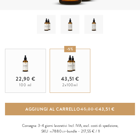
-5%
22,90 €
43,51 €
100 ml
2x100ml
AGGIUNGI AL CARRELLO
45,80 €
43,51 €
Consegna:
3-4 giorni lavorativi
Incl. IVA, escl.
costi di spedizione
,
SKU
7880
-bundle
217,55 € / 1l
N
CIT