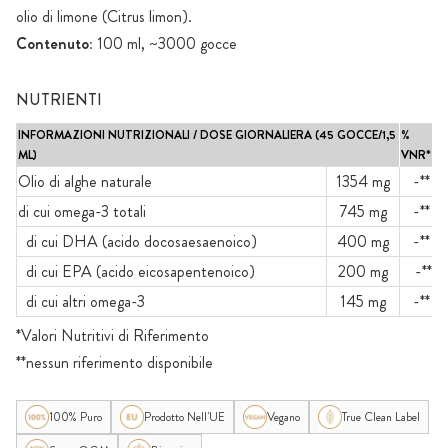
olio di limone (Citrus limon).
Contenuto:
100 ml, ~3000 gocce
NUTRIENTI
INFORMAZIONI NUTRIZIONALI / DOSE GIORNALIERA (45 GOCCE/1,5
%
ML)
VNR*
Olio di alghe naturale
1354 mg
-**
di cui omega-3 totali
745 mg
-**
di cui DHA (acido docosaesaenoico)
400 mg
-**
di cui EPA (acido eicosapentenoico)
200 mg
-**
di cui altri omega-3
145 mg
-**
*Valori Nutritivi di Riferimento
**nessun riferimento disponibile
100% Puro
Prodotto Nell'UE
Vegano
True Clean Label