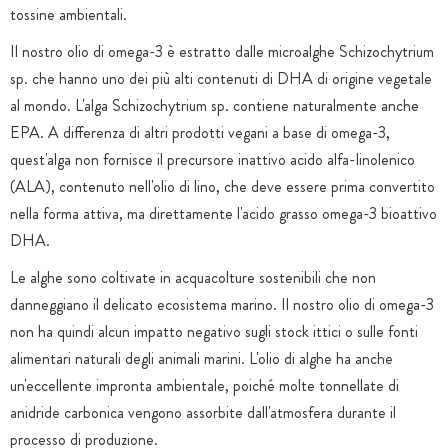
tossine ambientali.
Il nostro olio di omega-3 è estratto dalle microalghe Schizochytrium
sp. che hanno uno dei più alti contenuti di DHA di origine vegetale
al mondo. L'alga Schizochytrium sp. contiene naturalmente anche
EPA. A differenza di altri prodotti vegani a base di omega-3,
quest'alga non fornisce il precursore inattivo acido alfa-linolenico
(ALA), contenuto nell'olio di lino, che deve essere prima convertito
nella forma attiva, ma direttamente l'acido grasso omega-3 bioattivo
DHA.
Le alghe sono coltivate in acquacolture sostenibili che non
danneggiano il delicato ecosistema marino. Il nostro olio di omega-3
non ha quindi alcun impatto negativo sugli stock ittici o sulle fonti
alimentari naturali degli animali marini. L'olio di alghe ha anche
un'eccellente impronta ambientale, poiché molte tonnellate di
anidride carbonica vengono assorbite dall'atmosfera durante il
processo di produzione.