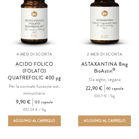
4 MESI DI SCORTA
2 MESI DI SCORTA
ACIDO FOLICO
ASTAXANTINA 8
mg
®
(FOLATO)
BioAstin
QUATREFOLIC
400 µg
Da alghe, vegana
Per la normale funzione sist.
22,90 €
60 capsule
immunitario
636,11 € / 1kg
9,90 €
120 capsule
492,54 € / 1kg
AGGIUNGI AL CARRELLO
AGGIUNGI AL CARRELLO