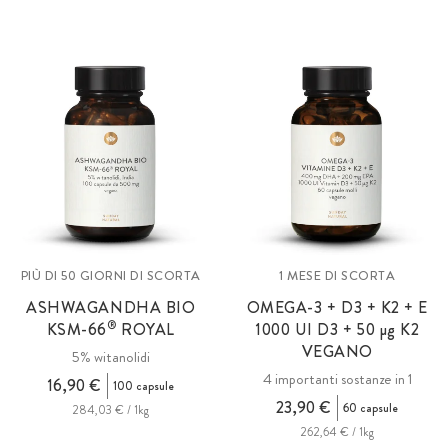
PIÙ DI 50 GIORNI DI SCORTA
1 MESE DI SCORTA
ASHWAGANDHA BIO
OMEGA-3 + D3 + K2 + E
®
KSM-66
ROYAL
1000 UI D3 + 50
µg
K2
VEGANO
5% witanolidi
4 importanti sostanze in 1
16,90 €
100 capsule
23,90 €
60 capsule
284,03 € / 1kg
262,64 € / 1kg