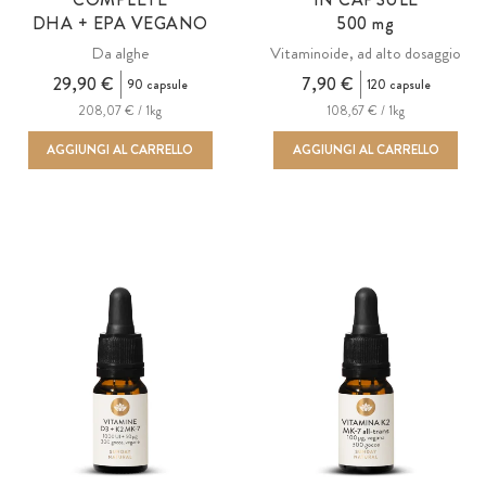
FRANCE
DHA + EPA VEGANO
500 mg
FRANÇAIS
Preferenze per la
LONGEVITY
PILL BOX
Da alghe
Vitaminoide, ad alto dosaggio
ESPAÑA
METABOLISMO E PESO
NEDERLAND
29,90 €
7,90 €
90 capsule
120 capsule
NEDERLANDS
208,07 € / 1kg
108,67 € / 1kg
SVERIGE
SALUTE DELL'UOMO
IMPOSTAZIONI
AGGIUNGI AL CARRELLO
AGGIUNGI AL CARRELLO
POLSKA
SALUTE DELLA DONNA
POLSKI
DANMARK
Contrasto eleva
SISTEMA IMMUNITARIO E DIFESE
ITALIA
SPORT E FORMA FISICA
ČESKO
ITALIANO
STRESS SONNO PSICHE
GREAT BRIT
TIROIDE & AUTOIMMUNITÀ
ENGLISH
VEGANLIFE
ESPAÑA
ESPAÑOL
VISTA E UDITO
VESCICA & URO
SVERIGE