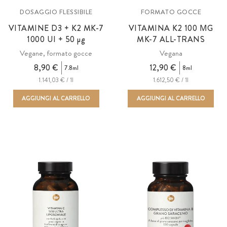
SVENSKA
DOSAGGIO FLESSIBILE
FORMATO GOCCE
DANMARK
VITAMINE D3 + K2 MK-7
VITAMINA K2 100
ΜG
DANSK
1000 UI + 50
µg
MK-7 ALL-TRANS
Vegane, formato gocce
Vegana
ČESKO
8,90 €
12,90 €
7.8ml
8ml
ČEŠTINA
1.141,03 € / 1l
1.612,50 € / 1l
AGGIUNGI AL CARRELLO
AGGIUNGI AL CARRELLO