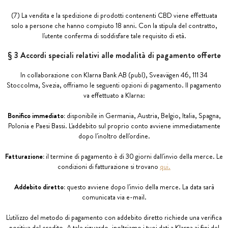
(7) La vendita e la spedizione di prodotti contenenti CBD viene effettuata
solo a persone che hanno compiuto 18 anni. Con la stipula del contratto,
l'utente conferma di soddisfare tale requisito di età.
§ 3 Accordi speciali relativi alle modalità di pagamento offerte
In collaborazione con Klarna Bank AB (publ), Sveavägen 46, 111 34
Stoccolma, Svezia, offriamo le seguenti opzioni di pagamento. Il pagamento
va effettuato a Klarna:
Bonifico immediato:
disponibile in Germania, Austria, Belgio, Italia, Spagna,
Polonia e Paesi Bassi. L'addebito sul proprio conto avviene immediatamente
dopo l'inoltro dell'ordine.
Fatturazione:
il termine di pagamento è di 30 giorni dall'invio della merce. Le
condizioni di fatturazione si trovano
qui.
Addebito diretto:
questo avviene dopo l'invio della merce. La data sarà
comunicata via e-mail.
L'utilizzo del metodo di pagamento con addebito diretto richiede una verifica
positiva del credito. A tale riguardo, inoltriamo i tuoi dati a Klarna ai fini del