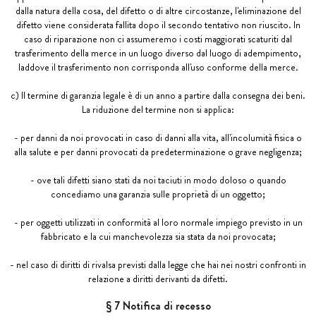
dalla natura della cosa, del difetto o di altre circostanze, l'eliminazione del
difetto viene considerata fallita dopo il secondo tentativo non riuscito. In
caso di riparazione non ci assumeremo i costi maggiorati scaturiti dal
trasferimento della merce in un luogo diverso dal luogo di adempimento,
laddove il trasferimento non corrisponda all'uso conforme della merce.
c) Il termine di garanzia legale è di un anno a partire dalla consegna dei beni.
La riduzione del termine non si applica:
- per danni da noi provocati in caso di danni alla vita, all'incolumità fisica o
alla salute e per danni provocati da predeterminazione o grave negligenza;
- ove tali difetti siano stati da noi taciuti in modo doloso o quando
concediamo una garanzia sulle proprietà di un oggetto;
- per oggetti utilizzati in conformità al loro normale impiego previsto in un
fabbricato e la cui manchevolezza sia stata da noi provocata;
- nel caso di diritti di rivalsa previsti dalla legge che hai nei nostri confronti in
relazione a diritti derivanti da difetti.
§ 7 Notifica di recesso