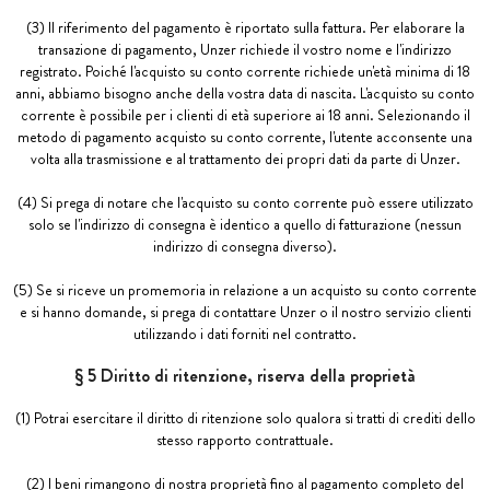
(3) Il riferimento del pagamento è riportato sulla fattura. Per elaborare la
transazione di pagamento, Unzer richiede il vostro nome e l'indirizzo
registrato. Poiché l'acquisto su conto corrente richiede un'età minima di 18
anni, abbiamo bisogno anche della vostra data di nascita. L'acquisto su conto
corrente è possibile per i clienti di età superiore ai 18 anni. Selezionando il
metodo di pagamento acquisto su conto corrente, l'utente acconsente una
volta alla trasmissione e al trattamento dei propri dati da parte di Unzer.
(4) Si prega di notare che l'acquisto su conto corrente può essere utilizzato
solo se l'indirizzo di consegna è identico a quello di fatturazione (nessun
indirizzo di consegna diverso).
(5) Se si riceve un promemoria in relazione a un acquisto su conto corrente
e si hanno domande, si prega di contattare Unzer o il nostro servizio clienti
utilizzando i dati forniti nel contratto.
§ 5 Diritto di ritenzione, riserva della proprietà
(1) Potrai esercitare il diritto di ritenzione solo qualora si tratti di crediti dello
stesso rapporto contrattuale.
(2) I beni rimangono di nostra proprietà fino al pagamento completo del