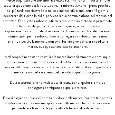
merce acquistata che abbiamo ricevuto da te, ma non ti rimborseremo le
spese di spedizione per la restituzione. Il rimborso avviene il prima possibile,
e al più tardi con riserva solo nei casi indicati più avanti, entro 14 giorni a
decorrere dal giorno in cui ci perviene la tua comunicazione del recesso del
contratto. Per questo rimborso, utilizzeremo lo stesso metodo di pagamento
che hai utilizzato per la transazione originale, salvo non sia stato
espressamente concordato diversamente. In nessun caso ti addebiteremo
commissioni per il rimborso. Possiamo negare il rimborso finché non
avremo ricevuto la merce o non avrai fornito prova di aver rispedito la
merce, ove quest'ultima data sia anteriore.
A tal scopo è necessario restituire la merce immediatamente e comunque
entro e non oltre quattordici giorni dalla data in cui ci hai comunicato il
recesso dal presente contratto. Il termine è rispettato qualora tu spedisca la
merce prima della scadenza del periodo di quattordici giorni.
Dovrai sostenere le normali spese di restituzione, qualora la merce
consegnata corrisponda a quella ordinata.
Dovrai pagare per qualsiasi perdita di valore della merce, qualora tale perdita
di valore sia dovuta a una manipolazione della merce che non è necessaria
per verificare la natura, le proprietà e la funzionalità delle merci.