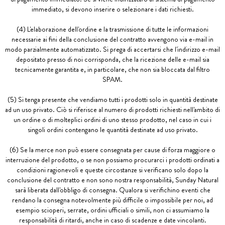
immediato, si devono inserire o selezionare i dati richiesti.
(4) L'elaborazione dell'ordine e la trasmissione di tutte le informazioni
necessarie ai fini della conclusione del contratto avvengono via e-mail in
modo parzialmente automatizzato. Si prega di accertarsi che l'indirizzo e-mail
depositato presso di noi corrisponda, che la ricezione delle e-mail sia
tecnicamente garantita e, in particolare, che non sia bloccata dal filtro
SPAM.
(5) Si tenga presente che vendiamo tutti i prodotti solo in quantità destinate
ad un uso privato. Ciò si riferisce al numero di prodotti richiesti nell'ambito di
un ordine o di molteplici ordini di uno stesso prodotto, nel caso in cui i
singoli ordini contengano le quantità destinate ad uso privato.
(6) Se la merce non può essere consegnata per cause di forza maggiore o
interruzione del prodotto, o se non possiamo procurarci i prodotti ordinati a
condizioni ragionevoli e queste circostanze si verificano solo dopo la
conclusione del contratto e non sono nostra responsabilità, Sunday Natural
sarà liberata dall'obbligo di consegna. Qualora si verifichino eventi che
rendano la consegna notevolmente più difficile o impossibile per noi, ad
esempio scioperi, serrate, ordini ufficiali o simili, non ci assumiamo la
responsabilità di ritardi, anche in caso di scadenze e date vincolanti.