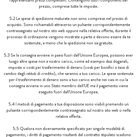
rappresentano prezzi complessivi. Contengono tutti i componenti del
prezzo, comprese tutte le imposte.
5.2 Le spese di spedizione maturate non sono comprese nel prezzo di
acquisto. Sono richiamabili attraverso un pulsante corrispondentemente
contrassegnato sul nostro sito web oppure nella relativa offerta, durante il
processo di ordinazione vengono mostrate a parte e devono essere da te
sostenute, a meno che la spedizione non sia gratuita.
5.3 Se la consegna avviene in paesi fuori dall'Unione Europea, possono aver
luogo altre spese non a nostro carico, come ad esempio dazi doganali,
imposte o costi per trasferimento di denaro (costi per bonifici o tassi di
cambio degli istituti di credito), che saranno a tuo carico. Le spese sostenute
per il trasferimento di denaro sono a tuo carico anche nei casi in cui la
consegna avviene in uno Stato membro dell'UE ma il pagamento viene
eseguito fuori dall'Unione Europea.
5.4 I metodi di pagamento a tua disposizione sono visibili premendo un
pulsante corrispondentemente contrassegnato sul nostro sito web o nella
relativa offerta.
5.5 Qualora non diversamente specificato per singole modalità di
pagamento, i diritti di pagamento risultanti dal contratto stipulato scadono