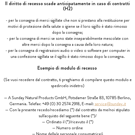
Il diritto di recesso scade anticipatamente in caso di contratti
(H2)
- per la consegna di merci sigillate che non si prestano alla restituzione per
motivi di protezione della salute o igiene se il loro sigillo è stato rimosso
dopo la consegna;
- per la consegna di merci se sono state inseparabilmente mescolate con
altre merci dopo la consegna a causa della loro natura;
- per la consegna di registrazioni audio o video o software per computer in
una confezione sigillata se il sigillo è stato rimosso dopo la consegna.
Esempio di modulo di recesso
(Se vuoi recedere dal contratto, ti preghiamo di compilare questo modulo e
spedircelo inidetro)
— A Sunday Natural Products GmbH, Potsdamer Straße 83, 10785 Berlino,
Germania. Telefax: +49 (0) 30 2574 2918, E-mail:
service@sunday.it
— Con la presente recedo/recediamo (*) dal contratto da me/noi stipulato
sull'acquisto del seguente bene (*)/
— Ordinato il (*)/ricevuto il (*)
— Numero ordine
— Nome della/e persona/e consumatrice/i