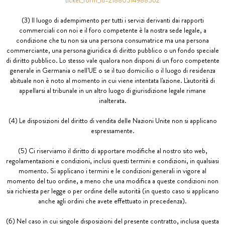
ticket_form_id=21880514988562
(3) Il luogo di adempimento per tutti i servizi derivanti dai rapporti
commerciali con noi e il foro competente è la nostra sede legale, a
condizione che tu non sia una persona consumatrice ma una persona
commerciante, una persona giuridica di diritto pubblico o un fondo speciale
di diritto pubblico. Lo stesso vale qualora non disponi di un foro competente
generale in Germania o nell'UE o se il tuo domicilio o il luogo di residenza
abituale non è noto al momento in cui viene intentata l'azione. L'autorità di
appellarsi al tribunale in un altro luogo di giurisdizione legale rimane
inalterata.
(4) Le disposizioni del diritto di vendita delle Nazioni Unite non si applicano
espressamente.
(5) Ci riserviamo il diritto di apportare modifiche al nostro sito web,
regolamentazioni e condizioni, inclusi questi termini e condizioni, in qualsiasi
momento. Si applicano i termini e le condizioni generali in vigore al
momento del tuo ordine, a meno che una modifica a queste condizioni non
sia richiesta per legge o per ordine delle autorità (in questo caso si applicano
anche agli ordini che avete effettuato in precedenza).
(6) Nel caso in cui singole disposizioni del presente contratto, inclusa questa