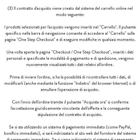
(3) Il contratto d'acquisto viene creato dal sistema del carrello online nel
modo seguente:
I prodotti selezionati per l'acquisto vengono inseriti nel "Carrello". Il pulsante
specifico nella barra di navigazione consente di accedere al "Carrello" sulla
pagina "One Step Checkout" e di eseguire modifiche in qualsiasi momento.
Una volta aperta la pagina "Checkout / One Step Checkout", inseriti i dati
personali e specificate le modalità di pagamento e di spedizione, vengono
nuovamente visualizzati tutti i dati relativi all'ordine.
Prima di inviare l'ordine, si ha la possibilità di ricontrollare tutti i dati, di
modificarli (anche mediante la funzione "Indietro" del browser Internet) o di
annullare l'operazione di acquisto.
Con l'invio dell'ordine tramite il pulsante "Acquista ora" si conferma
l'accettazione giuridicamente vincolante dell'offerta e la conseguente
stipulazione del contratto di acquisto.
Se si sta utilizzando un sistema di pagamento immediato (come PayPal,
bonifico immediato), si sarà indirizzata/o al sito web del fornitore del sistema
di pagamento immediato. Se si viene indirizzata/o al sistema di pagamento