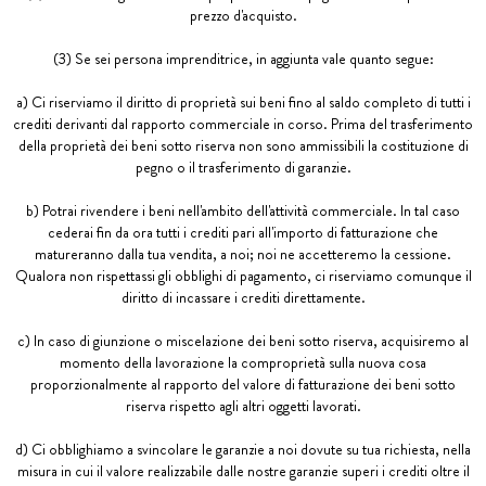
prezzo d'acquisto.
(3) Se sei persona imprenditrice, in aggiunta vale quanto segue:
a) Ci riserviamo il diritto di proprietà sui beni fino al saldo completo di tutti i
crediti derivanti dal rapporto commerciale in corso. Prima del trasferimento
della proprietà dei beni sotto riserva non sono ammissibili la costituzione di
pegno o il trasferimento di garanzie.
b) Potrai rivendere i beni nell'ambito dell'attività commerciale. In tal caso
cederai fin da ora tutti i crediti pari all'importo di fatturazione che
matureranno dalla tua vendita, a noi; noi ne accetteremo la cessione.
Qualora non rispettassi gli obblighi di pagamento, ci riserviamo comunque il
diritto di incassare i crediti direttamente.
c) In caso di giunzione o miscelazione dei beni sotto riserva, acquisiremo al
momento della lavorazione la comproprietà sulla nuova cosa
proporzionalmente al rapporto del valore di fatturazione dei beni sotto
riserva rispetto agli altri oggetti lavorati.
d) Ci obblighiamo a svincolare le garanzie a noi dovute su tua richiesta, nella
misura in cui il valore realizzabile dalle nostre garanzie superi i crediti oltre il