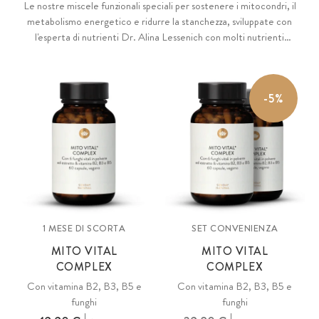
Le nostre miscele funzionali speciali per sostenere i mitocondri, il
metabolismo energetico e ridurre la stanchezza, sviluppate con
l'esperta di nutrienti Dr. Alina Lessenich con molti nutrienti
importanti come le vitamine B1, B2, B3 e B12, magnesio, Q10,
PQQ, L-carnitina, NADH e zuccheri funzionali.
-5%
1 MESE DI SCORTA
SET CONVENIENZA
MITO VITAL
MITO VITAL
COMPLEX
COMPLEX
Con vitamina B2, B3, B5 e
Con vitamina B2, B3, B5 e
funghi
funghi