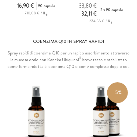
16,90 €
33,80 €
90 capsule
2 x 90 capsule
32,11 €
710,08 € / 1kg
674,58 € / 1kg
COENZIMA Q10 IN SPRAY RAPIDI
Spray rapidi di coenzima Q10 per un rapido assorbimento attraverso
®
la mucosa orale con Kaneka Ubiquinol
brevettato e stabilizzato
come forma ridotta di coenzima Q10 o come complesso doppio con
la forma ossidata ubichinone, che l'organismo è in grado di produrre
da solo. Disciolto in una nanoemulsione per una migliore
biodisponibilità. Arricchito con olio di scorza d'arancia per un gusto
-5%
piacevole e fresco.