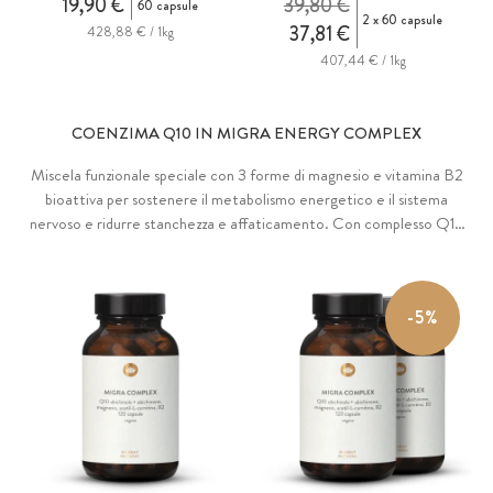
19,90 €
39,80 €
60 capsule
2 x 60 capsule
37,81 €
428,88 € / 1kg
407,44 € / 1kg
COENZIMA Q10 IN MIGRA ENERGY COMPLEX
Miscela funzionale speciale con 3 forme di magnesio e vitamina B2
bioattiva per sostenere il metabolismo energetico e il sistema
nervoso e ridurre stanchezza e affaticamento. Con complesso Q10
®
da ubichinone e Kaneka Ubiquinol
e acetil-L-carnitina.
-5%