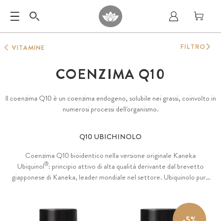
FILTRO
VITAMINE
COENZIMA Q10
Il coenzima Q10 è un coenzima endogeno, solubile nei grassi, coinvolto in
numerosi processi dell'organismo.
Q10 UBICHINOLO
Coenzima Q10 bioidentico nella versione originale Kaneka
®
Ubiquinol
: principio attivo di alta qualità derivante dal brevetto
giapponese di Kaneka, leader mondiale nel settore. Ubiquinolo puro
in olio MCT di cocco, disponibile in capsule GreenCaps o in softgel di
tapioca. 100% senza additivi quali gelatina, carragenina e PEG.
-5%