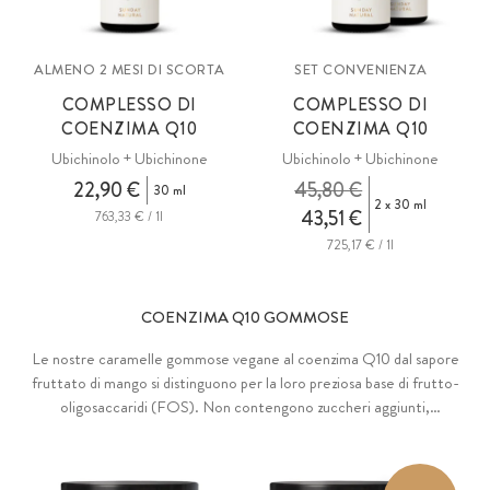
ALMENO 2 MESI DI SCORTA
SET CONVENIENZA
COMPLESSO DI
COMPLESSO DI
COENZIMA Q10
COENZIMA Q10
Ubichinolo + Ubichinone
Ubichinolo + Ubichinone
22,90 €
45,80 €
30 ml
2 x 30 ml
43,51 €
763,33 € / 1l
725,17 € / 1l
COENZIMA Q10 GOMMOSE
Le nostre caramelle gommose vegane al coenzima Q10 dal sapore
fruttato di mango si distinguono per la loro preziosa base di frutto-
oligosaccaridi (FOS). Non contengono zuccheri aggiunti,
dolcificanti, coloranti o aromi artificiali.