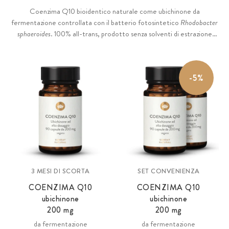
Coenzima Q10 bioidentico naturale come ubichinone da
fermentazione controllata con il batterio fotosintetico
Rhodobacter
sphaeroides
. 100% all-trans, prodotto senza solventi di estrazione
come N-esano o acetone. Ad alto dosaggio con 200 mg di Q10 per
capsula. 100% senza additivi e vegano.
-5%
3 MESI DI SCORTA
SET CONVENIENZA
COENZIMA Q10
COENZIMA Q10
ubichinone
ubichinone
200 mg
200 mg
da fermentazione
da fermentazione