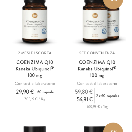
2 MESI DI SCORTA
SET CONVENIENZA
COENZIMA Q10
COENZIMA Q10
®
®
Kaneka Ubiquinol
Kaneka Ubiquinol
100 mg
100 mg
Con test di laboratorio
Con test di laboratorio
29,90 €
59,80 €
60 capsule
2 x 60 capsules
56,81 €
705,19 € / 1kg
669,93 € / 1kg