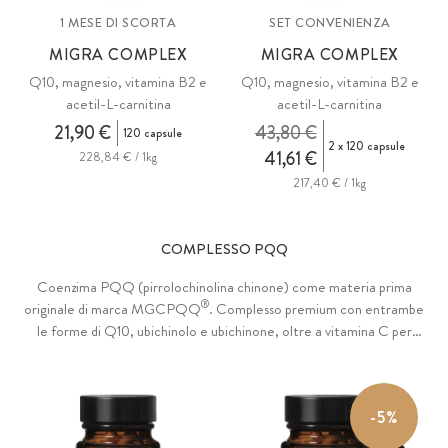
1 MESE DI SCORTA
SET CONVENIENZA
MIGRA COMPLEX
MIGRA COMPLEX
Q10, magnesio, vitamina B2 e
Q10, magnesio, vitamina B2 e
acetil-L-carnitina
acetil-L-carnitina
21,90 €
43,80 €
120 capsule
2 x 120 capsule
41,61 €
228,84 € / 1kg
217,40 € / 1kg
COMPLESSO PQQ
Coenzima PQQ (pirrolochinolina chinone) come materia prima
®
originale di marca MGCPQQ
. Complesso premium con entrambe
le forme di Q10, ubichinolo e ubichinone, oltre a vitamina C per
energia, nervi e vasi sanguigni e B6 per ridurre la stanchezza.
-5%