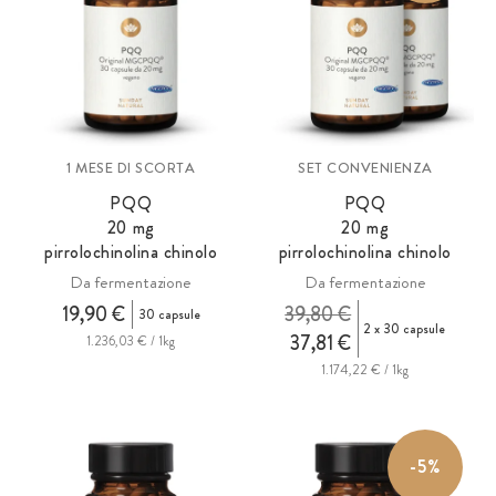
1 MESE DI SCORTA
SET CONVENIENZA
PQQ
PQQ
20
mg
20
mg
pirrolochinolina chinolo
pirrolochinolina chinolo
Da fermentazione
Da fermentazione
19,90 €
39,80 €
30 capsule
2 x 30 capsule
37,81 €
1.236,03 € / 1kg
1.174,22 € / 1kg
-5%