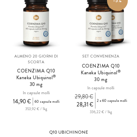
-5%
ALMENO 20 GIORNI DI
SET CONVENIENZA
SCORTA
COENZIMA Q10
COENZIMA Q10
®
Kaneka Ubiquinol
®
Kaneka Ubiquinol
30 mg
30 mg
In capsule molli
In capsule molli
29,80 €
14,90 €
2 x 60 capsule molli
60 capsule molli
28,31 €
353,92 € / 1kg
336,22 € / 1kg
Q10 UBICHINONE