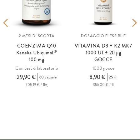
2 MESI DI SCORTA
DOSAGGIO FLESSIBILE
COENZIMA Q10
VITAMINA D3 + K2 MK7
®
Kaneka Ubiquinol
1000 UI +
20 µg
100 mg
GOCCE
Con test di laboratorio
1000 gocce
29,90 €
8,90 €
60 capsule
25 ml
705,19 € / 1kg
356,00 € / 1l