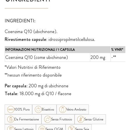
INGREDIENTI:
Coenzima Q10 (ubichinone).
Rivestimento capsule:
idrossipropilmetilcellulosa.
INFORMAZIONI NUTRIZIONALI / 1 CAPSULA
% VNR*
Coenzima Q10 (come ubichinone)
200 mg
-**
*Valori Nutritivi di Riferimento
**nessun riferimento disponibile
Per capsula:
200 mg di ubichinone
Totale:
18.000 mg di Q10 / flacone
100% Puro
Bioattivo
Vetro Ambrato
Da Fermentazione
Senza Fruttosio
Senza Glutine
Senza Lattosio
Senza OGM
Senza Soia