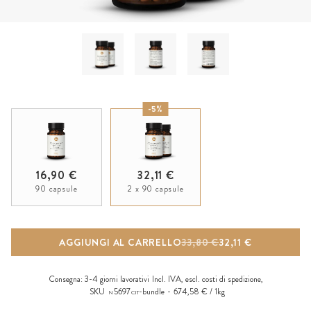
-5%
16,90 €
32,11 €
90 capsule
2 x 90 capsule
AGGIUNGI AL CARRELLO
33,80 €
32,11 €
Consegna:
3-4 giorni lavorativi
Incl. IVA, escl.
costi di spedizione
,
SKU
5697
-bundle
674,58 € / 1kg
N
CIT