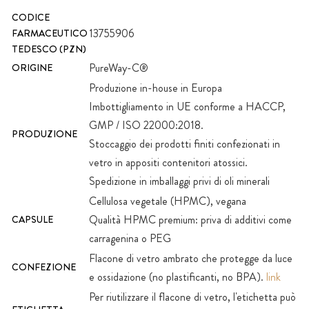
CODICE
13755906
FARMACEUTICO
TEDESCO (PZN)
PureWay-C®
ORIGINE
Produzione in-house in Europa
Imbottigliamento in UE conforme a HACCP,
GMP / ISO 22000:2018.
PRODUZIONE
Stoccaggio dei prodotti finiti confezionati in
vetro in appositi contenitori atossici.
Spedizione in imballaggi privi di oli minerali
Cellulosa vegetale (HPMC), vegana
Qualità HPMC premium: priva di additivi come
CAPSULE
carragenina o PEG
Flacone di vetro ambrato che protegge da luce
CONFEZIONE
e ossidazione (no plastificanti, no BPA).
link
Per riutilizzare il flacone di vetro, l'etichetta può