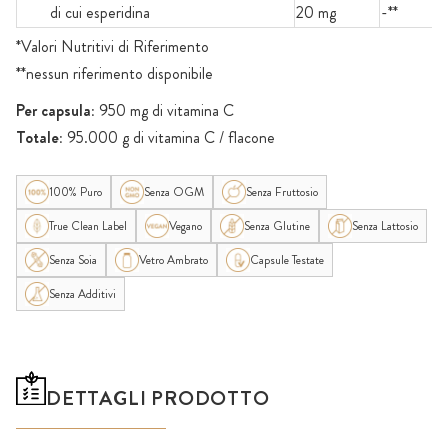
di cui esperidina
20 mg
-**
*Valori Nutritivi di Riferimento
**nessun riferimento disponibile
Per capsula:
950 mg di vitamina C
Totale:
95.000 g di vitamina C / flacone
100% Puro
Senza OGM
Senza Fruttosio
True Clean Label
Vegano
Senza Glutine
Senza Lattosio
Senza Soia
Vetro Ambrato
Capsule Testate
Senza Additivi
DETTAGLI PRODOTTO