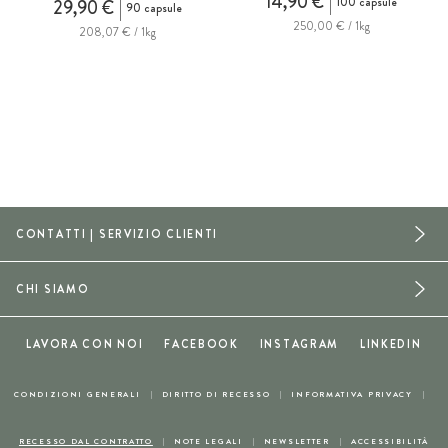
14,90 €
100 capsule
29,90 €
90 capsule
250,00 € / 1kg
208,07 € / 1kg
CONTATTI | SERVIZIO CLIENTI
CHI SIAMO
LAVORA CON NOI
FACEBOOK
INSTAGRAM
LINKEDIN
CONDIZIONI GENERALI
DIRITTO DI RECESSO
INFORMATIVA PRIVACY
RECESSO DAL CONTRATTO
NOTE LEGALI
NEWSLETTER
ACCESSIBILITÀ