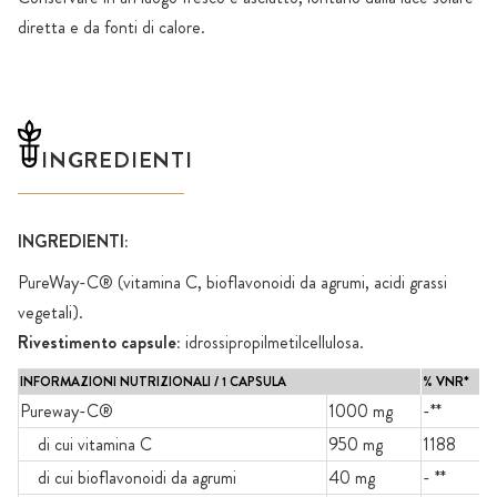
diretta e da fonti di calore.
INGREDIENTI
INGREDIENTI:
PureWay-C® (vitamina C, bioflavonoidi da agrumi, acidi grassi
vegetali).
Rivestimento capsule:
idrossipropilmetilcellulosa.
INFORMAZIONI NUTRIZIONALI / 1 CAPSULA
% VNR*
Pureway-C®
1000 mg
-**
di cui vitamina C
950 mg
1188
di cui bioflavonoidi da agrumi
40 mg
- **