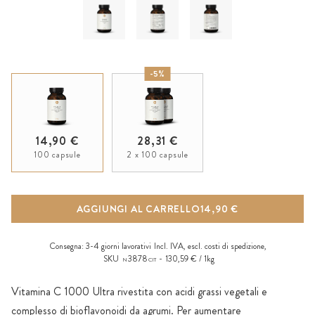
-5%
14,90 €
28,31 €
100 capsule
2 x 100 capsule
AGGIUNGI AL CARRELLO
14,90 €
Consegna:
3-4 giorni lavorativi
Incl. IVA, escl.
costi di spedizione
,
SKU
3878
130,59 € / 1kg
N
CIT
Vitamina C 1000 Ultra rivestita con acidi grassi vegetali e
complesso di bioflavonoidi da agrumi. Per aumentare