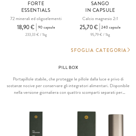
FORTE
SANGO
ESSENTIALS
IN CAPSULE
72 minerali ed oligoelementi
Calcio magnesio 2:1
18,90 €
25,70 €
90 capsule
240 capsule
233,33 € / 1kg
95,79 € / 1kg
SFOGLIA CATEGORIA
PILL BOX
Portapillole stabile, che protegge le pillole dalla luce e privo di
sostanze nocive per conservare gli integratori alimentari. Disponibile
nella versione giornaliera con quattro scomparti separati per
mattina, mezzogiorno, sera e notte o in quella settimanale con sette
scomparti dal lunedì alla domenica. Con rivestimento esterno
robusto e inserto rimovibile in PLA e PBS a base vegetale e
biodegradabile (da amido).