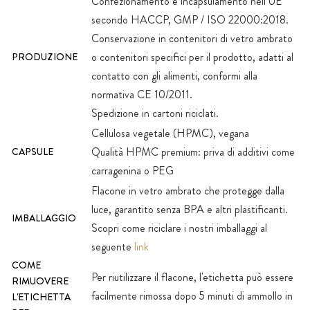
Confezionamento e incapsulamento nell'UE
secondo HACCP, GMP / ISO 22000:2018.
Conservazione in contenitori di vetro ambrato
o contenitori specifici per il prodotto, adatti al
PRODUZIONE
contatto con gli alimenti, conformi alla
normativa CE 10/2011.
Spedizione in cartoni riciclati.
Cellulosa vegetale (HPMC), vegana
Qualità HPMC premium: priva di additivi come
CAPSULE
carragenina o PEG
Flacone in vetro ambrato che protegge dalla
luce, garantito senza BPA e altri plastificanti.
IMBALLAGGIO
Scopri come riciclare i nostri imballaggi al
seguente
link
COME
Per riutilizzare il flacone, l'etichetta può essere
RIMUOVERE
facilmente rimossa dopo 5 minuti di ammollo in
L'ETICHETTA