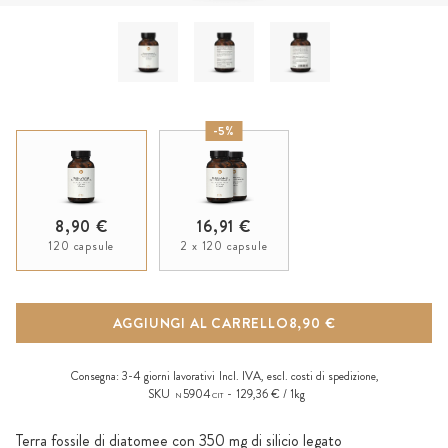
-5%
8,90 €
16,91 €
120 capsule
2 x 120 capsule
AGGIUNGI AL CARRELLO
8,90 €
Consegna:
3-4 giorni lavorativi
Incl. IVA, escl.
costi di spedizione
,
SKU
5904
129,36 € / 1kg
N
CIT
Terra fossile di diatomee con 350 mg di silicio legato