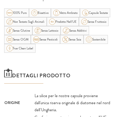
100% Puro
Bioattivo
Vetro Ambrato
Capsule Testate
Non Testato Sugli Animali
Prodotto Nell'UE
Senza Fruttosio
Senza Glutine
Senza Lattosio
Senza Additivi
Senza OGM
Senza Pesticidi
Senza Soia
Sostenibile
True Clean Label
DETTAGLI PRODOTTO
La silice per le nostre capsule proviene
dall'unica riserva originale di diatomee nel nord
ORIGINE
dell'Ungheria.