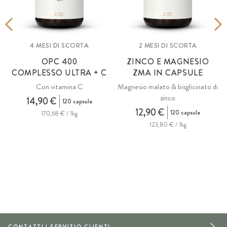
4 MESI DI SCORTA
2 MESI DI SCORTA
OPC
400
ZINCO E MAGNESIO
COMPLESSO ULTRA + C
ZMA
IN CAPSULE
Con vitamina C
Magnesio malato & bisglicinato di
zinco
14,90 €
120 capsule
12,90 €
120 capsule
170,68 € / 1kg
123,80 € / 1kg