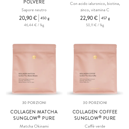
POLVERE
Con acido ialuronico, biotina,
Sapore neutro
zinco, vitamina C
20,90 €
22,90 €
450 g
457 g
46,44 € / 1kg
50,11 € / 1kg
30 PORZIONI
30 PORZIONI
COLLAGEN MATCHA
COLLAGEN COFFEE
®
®
SUNGLOW
PURE
SUNGLOW
PURE
Matcha Okinami
Caffè verde