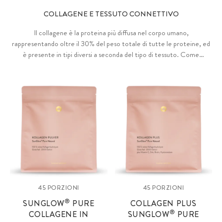
COLLAGENE E TESSUTO CONNETTIVO
Il collagene è la proteina più diffusa nel corpo umano,
rappresentando oltre il 30% del peso totale di tutte le proteine, ed
è presente in tipi diversi a seconda del tipo di tessuto. Come
proteina strutturale, fornisce elasticità e resistenza a cartilagini,
tendini, legamenti, tessuto connettivo, pelle, ossa e denti. Durante
la produzione di collagene da parte dell'organismo, gli aminoacidi si
uniscono a formare una catena polipeptidica con la partecipazione di
una serie di vitamine, minerali e oligoelementi essenziali.
45 PORZIONI
45 PORZIONI
®
SUNGLOW
PURE
COLLAGEN PLUS
®
COLLAGENE IN
SUNGLOW
PURE