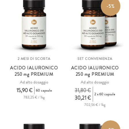
-5%
2 MESI DI SCORTA
SET CONVENIENZA
ACIDO IALURONICO
ACIDO IALURONICO
250
mg
PREMIUM
250
mg
PREMIUM
Ad alto dosaggio
Ad alto dosaggio
15,90 €
31,80 €
60 capsule
2 x 60 capsule
30,21 €
783,25 € / 1kg
702,56 € / 1kg