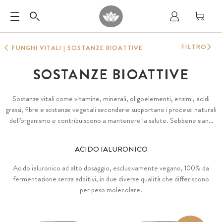
FILTRO
FUNGHI VITALI | SOSTANZE BIOATTIVE
SOSTANZE BIOATTIVE
Sostanze vitali come vitamine, minerali, oligoelementi, enzimi, acidi
grassi, fibre e sostanze vegetali secondarie supportano i processi naturali
dell'organismo e contribuiscono a mantenere la salute. Sebbene siano
contenute in molti alimenti, possono essere integrate in modo specifico
per coprire il fabbisogno giornaliero. Anche le sostanze proprie
ACIDO IALURONICO
dell'organismo, come l'acido ialuronico o il collagene, possono essere
fornite all'organismo attraverso un integratore alimentare.
Acido ialuronico ad alto dosaggio, esclusivamente vegano, 100% da
fermentazione senza additivi, in due diverse qualità che differiscono
per peso molecolare.