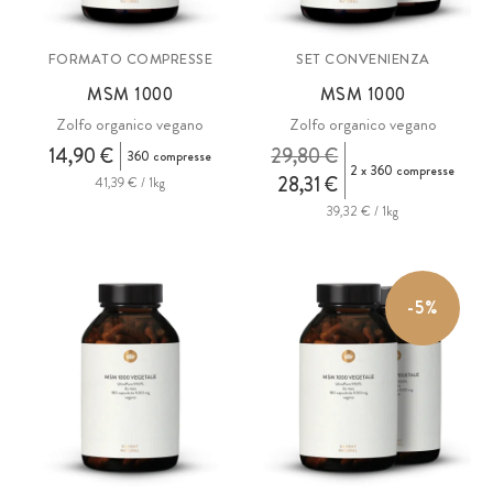
FORMATO COMPRESSE
SET CONVENIENZA
MSM
1000
MSM
1000
Zolfo organico vegano
Zolfo organico vegano
14,90 €
29,80 €
360 compresse
2 x 360 compresse
28,31 €
41,39 € / 1kg
39,32 € / 1kg
-5%