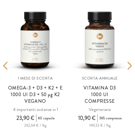
1 MESE DI SCORTA
SCORTA ANNUALE
OMEGA-3 + D3 + K2 + E
VITAMINA D3
1000 UI D3 + 50
µg
K2
1000 UI
VEGANO
COMPRESSE
i
4 importanti sostanze in 1
Vegetariana
23,90 €
10,90 €
60 capsule
365 compresse
262,64 € / 1kg
149,32 € / 1kg