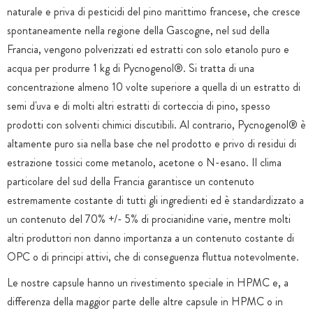
naturale e priva di pesticidi del pino marittimo francese, che cresce
spontaneamente nella regione della Gascogne, nel sud della
Francia, vengono polverizzati ed estratti con solo etanolo puro e
acqua per produrre 1 kg di Pycnogenol®. Si tratta di una
concentrazione almeno 10 volte superiore a quella di un estratto di
semi d'uva e di molti altri estratti di corteccia di pino, spesso
prodotti con solventi chimici discutibili. Al contrario, Pycnogenol® è
altamente puro sia nella base che nel prodotto e privo di residui di
estrazione tossici come metanolo, acetone o N-esano. Il clima
particolare del sud della Francia garantisce un contenuto
estremamente costante di tutti gli ingredienti ed è standardizzato a
un contenuto del 70% +/- 5% di procianidine varie, mentre molti
altri produttori non danno importanza a un contenuto costante di
OPC o di principi attivi, che di conseguenza fluttua notevolmente.
Le nostre capsule hanno un rivestimento speciale in HPMC e, a
differenza della maggior parte delle altre capsule in HPMC o in