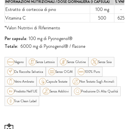
INFORMAZIONI NUTRIZIONALI / DOSE GIORNALIERA (1 CAPSULA)
% VNR*
Estratto di corteccia di pino
100 mg
-
Vitamina C
500
625
*Valori Nutritivi di Riferimento
Per capsula:
100 mg di Pycnogenol®
Totale:
6000 mg di Pycnogenol® / flacone
Vegano
Senza Lattosio
Senza Glutine
Senza Soia
Da Raccolta Selvatica
Senza OGM
100% Puro
Vetro Ambrato
Capsule Testate
Non Testato Sugli Animali
Prodotto Nell'UE
Senza Additivi
Produzione Di Alta Qualità
True Clean Label