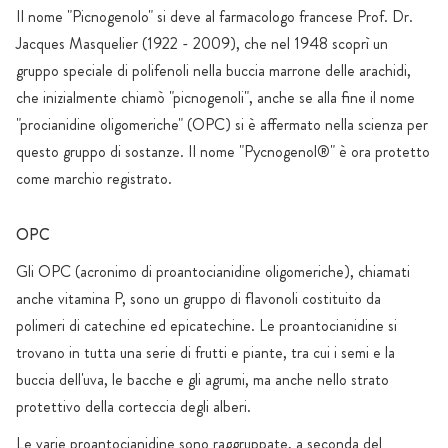
Il nome "Picnogenolo" si deve al farmacologo francese Prof. Dr.
Jacques Masquelier (1922 - 2009), che nel 1948 scoprì un
gruppo speciale di polifenoli nella buccia marrone delle arachidi,
che inizialmente chiamò "picnogenoli", anche se alla fine il nome
"procianidine oligomeriche" (OPC) si è affermato nella scienza per
questo gruppo di sostanze. Il nome "Pycnogenol®" è ora protetto
come marchio registrato.
OPC
Gli OPC (acronimo di proantocianidine oligomeriche), chiamati
anche vitamina P, sono un gruppo di flavonoli costituito da
polimeri di catechine ed epicatechine. Le proantocianidine si
trovano in tutta una serie di frutti e piante, tra cui i semi e la
buccia dell'uva, le bacche e gli agrumi, ma anche nello strato
protettivo della corteccia degli alberi.
Le varie proantocianidine sono raggruppate, a seconda del