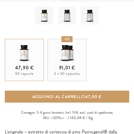
-5%
47,90 €
91,01 €
60 capsule
2 x 60 capsules
AGGIUNGI AL CARRELLO
47,90 €
Consegna:
3-4 giorni lavorativi
Incl. IVA, escl.
costi di spedizione
,
SKU
5376
1.140,48 € / 1kg
N
CIT
L'originale – estratto di corteccia di pino Pycnogenol® dalla