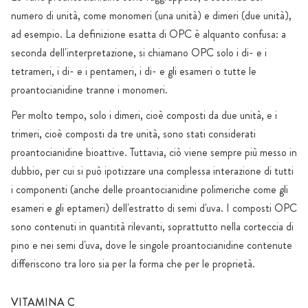
numero di unità, come monomeri (una unità) e dimeri (due unità),
ad esempio. La definizione esatta di OPC è alquanto confusa: a
seconda dell'interpretazione, si chiamano OPC solo i di- e i
tetrameri, i di- e i pentameri, i di- e gli esameri o tutte le
proantocianidine tranne i monomeri.
Per molto tempo, solo i dimeri, cioè composti da due unità, e i
trimeri, cioè composti da tre unità, sono stati considerati
proantocianidine bioattive. Tuttavia, ciò viene sempre più messo in
dubbio, per cui si può ipotizzare una complessa interazione di tutti
i componenti (anche delle proantocianidine polimeriche come gli
esameri e gli eptameri) dell'estratto di semi d'uva. I composti OPC
sono contenuti in quantità rilevanti, soprattutto nella corteccia di
pino e nei semi d'uva, dove le singole proantocianidine contenute
differiscono tra loro sia per la forma che per le proprietà.
VITAMINA C