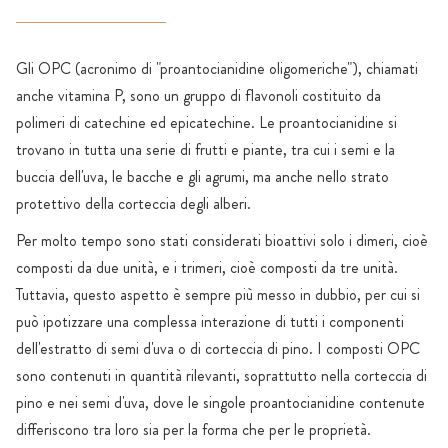
Gli OPC (acronimo di "proantocianidine oligomeriche"), chiamati
anche vitamina P, sono un gruppo di flavonoli costituito da
polimeri di catechine ed epicatechine. Le proantocianidine si
trovano in tutta una serie di frutti e piante, tra cui i semi e la
buccia dell'uva, le bacche e gli agrumi, ma anche nello strato
protettivo della corteccia degli alberi.
Per molto tempo sono stati considerati bioattivi solo i dimeri, cioè
composti da due unità, e i trimeri, cioè composti da tre unità.
Tuttavia, questo aspetto è sempre più messo in dubbio, per cui si
può ipotizzare una complessa interazione di tutti i componenti
dell'estratto di semi d'uva o di corteccia di pino. I composti OPC
sono contenuti in quantità rilevanti, soprattutto nella corteccia di
pino e nei semi d'uva, dove le singole proantocianidine contenute
differiscono tra loro sia per la forma che per le proprietà.