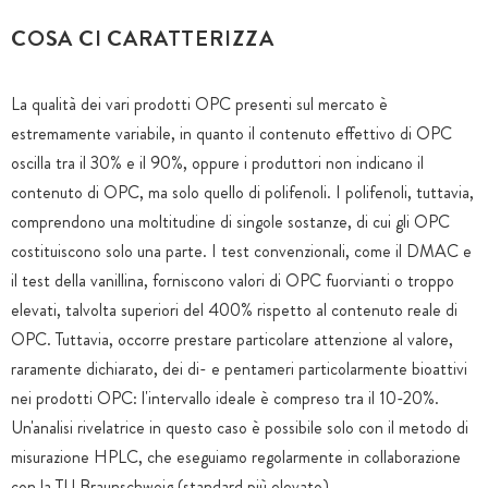
COSA CI CARATTERIZZA
La qualità dei vari prodotti OPC presenti sul mercato è
estremamente variabile, in quanto il contenuto effettivo di OPC
oscilla tra il 30% e il 90%, oppure i produttori non indicano il
contenuto di OPC, ma solo quello di polifenoli. I polifenoli, tuttavia,
comprendono una moltitudine di singole sostanze, di cui gli OPC
costituiscono solo una parte. I test convenzionali, come il DMAC e
il test della vanillina, forniscono valori di OPC fuorvianti o troppo
elevati, talvolta superiori del 400% rispetto al contenuto reale di
OPC. Tuttavia, occorre prestare particolare attenzione al valore,
raramente dichiarato, dei di- e pentameri particolarmente bioattivi
nei prodotti OPC: l'intervallo ideale è compreso tra il 10-20%.
Un'analisi rivelatrice in questo caso è possibile solo con il metodo di
misurazione HPLC, che eseguiamo regolarmente in collaborazione
con la TU Braunschweig (standard più elevato).