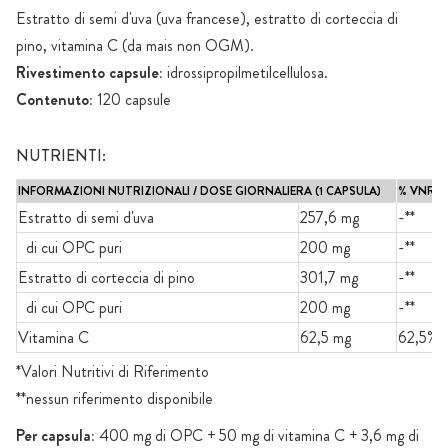
Estratto di semi d'uva (uva francese), estratto di corteccia di
pino, vitamina C (da mais non OGM).
Rivestimento capsule:
idrossipropilmetilcellulosa.
Contenuto:
120 capsule
NUTRIENTI:
INFORMAZIONI NUTRIZIONALI / DOSE GIORNALIERA (1 CAPSULA)
% VNR*
Estratto di semi d'uva
257,6 mg
-**
di cui OPC puri
200 mg
-**
Estratto di corteccia di pino
301,7 mg
-**
di cui OPC puri
200 mg
-**
Vitamina C
62,5 mg
62,5%
*Valori Nutritivi di Riferimento
**nessun riferimento disponibile
Per capsula:
400 mg di OPC + 50 mg di vitamina C + 3,6 mg di