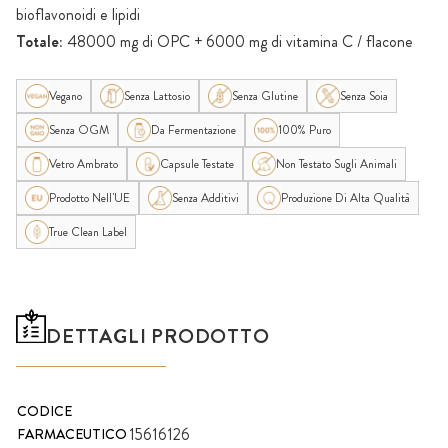
bioflavonoidi e lipidi
Totale:
48000 mg di OPC + 6000 mg di vitamina C / flacone
Vegano
Senza Lattosio
Senza Glutine
Senza Soia
Senza OGM
Da Fermentazione
100% Puro
Vetro Ambrato
Capsule Testate
Non Testato Sugli Animali
Prodotto Nell'UE
Senza Additivi
Produzione Di Alta Qualità
True Clean Label
DETTAGLI PRODOTTO
CODICE
15616126
FARMACEUTICO