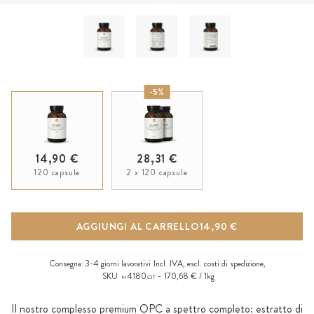
-5%
14,90 €
28,31 €
120 capsule
2 x 120 capsule
AGGIUNGI AL CARRELLO
14,90 €
Consegna:
3-4 giorni lavorativi
Incl. IVA, escl.
costi di spedizione
,
SKU
4180
170,68 € / 1kg
N
CIT
Il nostro complesso premium OPC a spettro completo: estratto di