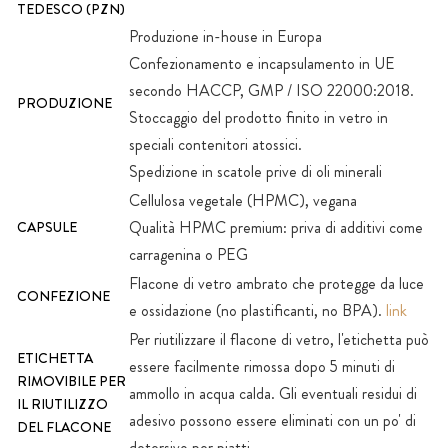
TEDESCO (PZN)
Produzione in-house in Europa
Confezionamento e incapsulamento in UE
secondo HACCP, GMP / ISO 22000:2018.
PRODUZIONE
Stoccaggio del prodotto finito in vetro in
speciali contenitori atossici.
Spedizione in scatole prive di oli minerali
Cellulosa vegetale (HPMC), vegana
Qualità HPMC premium: priva di additivi come
CAPSULE
carragenina o PEG
Flacone di vetro ambrato che protegge da luce
CONFEZIONE
e ossidazione (no plastificanti, no BPA).
link
Per riutilizzare il flacone di vetro, l'etichetta può
ETICHETTA
essere facilmente rimossa dopo 5 minuti di
RIMOVIBILE PER
ammollo in acqua calda. Gli eventuali residui di
IL RIUTILIZZO
adesivo possono essere eliminati con un po' di
DEL FLACONE
detersivo per piatti.