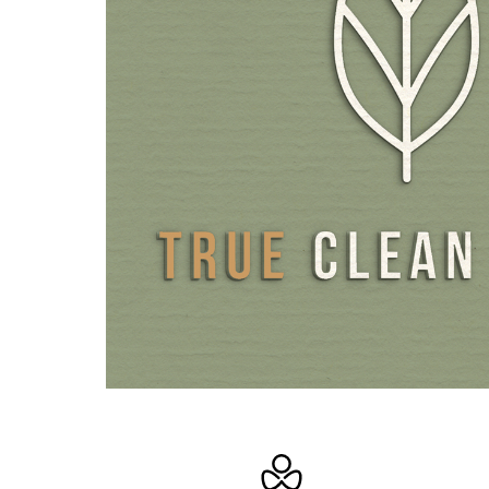
colore chiaro e non provoca una colorazione blu in bocca
mangiato. Il contenuto di composti fitochimici è notevol
a quello dei mirtilli selvatici.
Per la confezione, anziché plastica, utilizziamo vetro amb
protegge dalla luce e rispetta l'ambiente.