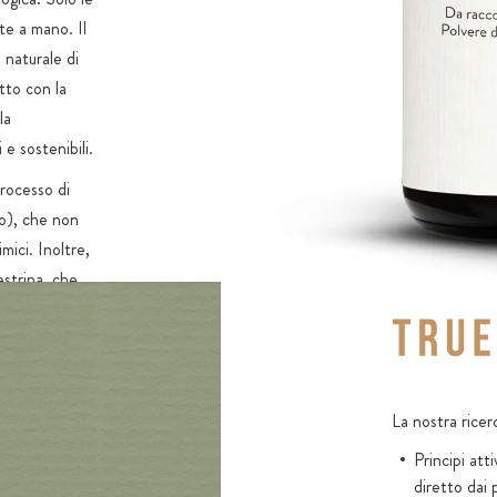
te a mano. Il
 naturale di
tto con la
la
e sostenibili.
processo di
zo), che non
ici. Inoltre,
strina, che
, ai frutti
guardano anche
ento,
ilizzata.
La nostra ricer
o per lo più dal
Principi at
 polpa è di
diretto dai 