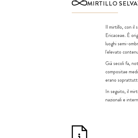
MIRTILLO SELV
Il mirtillo, con i
Ericaceae. È orig
luoghi semi-ombre
l'elevato contenu
Già secoli fa, no
compositae medic
erano soprattutto 
In seguito, il mi
nazionali e inte