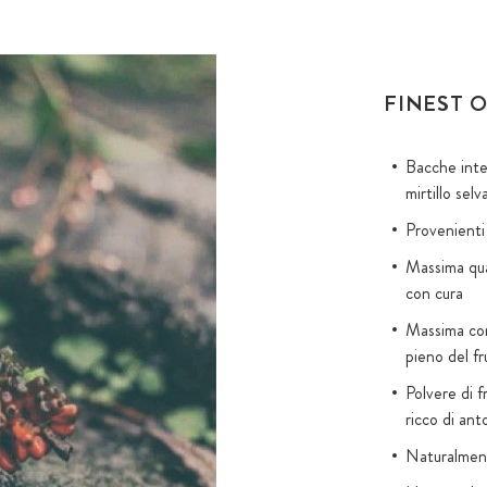
FINEST O
Bacche inte
mirtillo selv
Provenienti 
Massima qual
con cura
Massima con
pieno del fr
Polvere di f
ricco di ant
Naturalment