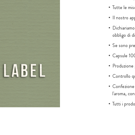
 quando viene
Tutte le mi
mente inferiore
Il nostro app
Dichiariamo
rato che
obbligo di d
Se sono pres
Capsule 100
Produzione p
Controllo qu
Confezione 
l'aroma, con
Tutti i prod
nanoparticel
e aromi artif
Zuccheri agg