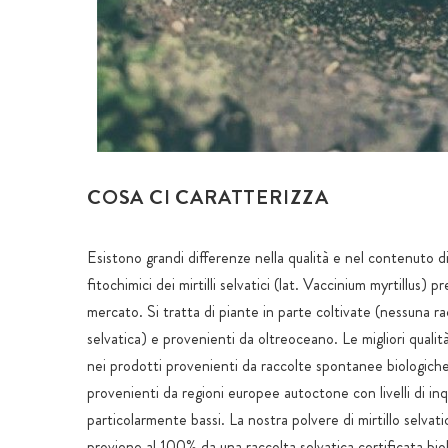
COSA CI CARATTERIZZA
Esistono grandi differenze nella qualità e nel contenuto d
fitochimici dei mirtilli selvatici (lat. Vaccinium myrtillus) pr
mercato. Si tratta di piante in parte coltivate (nessuna ra
selvatica) e provenienti da oltreoceano. Le migliori qualit
nei prodotti provenienti da raccolte spontanee biologiche
provenienti da regioni europee autoctone con livelli di i
particolarmente bassi. La nostra polvere di mirtillo selvati
proviene al 100% da una raccolta selvatica certificata biol