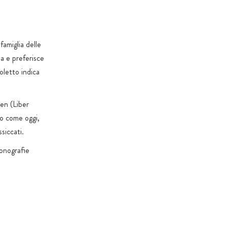
 specifici del prodotto
famiglia delle
ia e preferisce
ioletto indica
gen (Liber
io come oggi,
ssiccati.
monografie