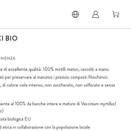
I BIO
ENIENZA
vere di eccellente qualità. 100% mirtilli maturi, raccolti a mano.
ati per preservare al massimo i preziosi composti fitochimici.
, di colore viola intenso, non zuccherato, non solforato e senza
eniente al 100% da bacche intere e mature di
Vaccinium myrtillus
)
co)
icata biologica EU
 etica in collaborazione con la popolazione locale