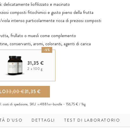
à: delicatamente liofilizzato e macinato
iosi composti fitochimici e gusto pieno della frutta
la/viola intenso particolarmente ricca di preziosi composti
frutta, frullato o muesli come complemento
utine, conservanti, aromi, coloranti, agenti di carica
-5%
31,35 €
2 x 100 g
LLO
33,00 €
31,35 €
cl.
costi di spedizione
,
SKU
4881
-bundle
156,75 € / 1kg
N
BIT
TÀ D'USO
DETTAGLI
TEST DI LABORATORIO