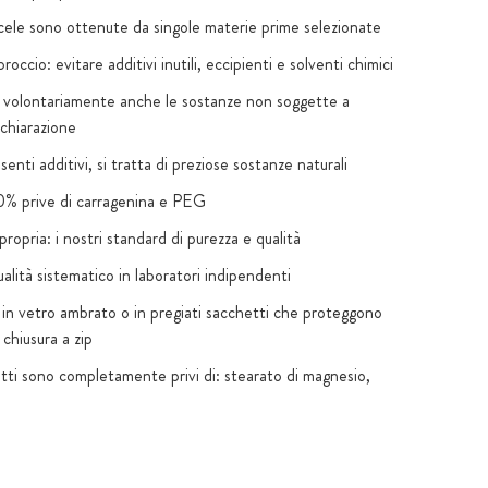
scele sono ottenute da singole materie prime selezionate
roccio: evitare additivi inutili, eccipienti e solventi chimici
 volontariamente anche le sostanze non soggette a
ichiarazione
enti additivi, si tratta di preziose sostanze naturali
% prive di carragenina e PEG
ropria: i nostri standard di purezza e qualità
alità sistematico in laboratori indipendenti
in vetro ambrato o in pregiati sacchetti che proteggono
 chiusura a zip
otti sono completamente privi di: stearato di magnesio,
le (senza eccezioni legali), ingegneria genetica, coloranti
iciali, biossido di titanio
iunti e dolcificanti: solo se necessario per motivi