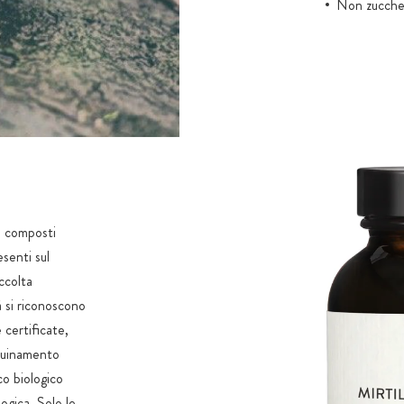
Non zuccher
i composti
esenti sul
ccolta
à si riconoscono
 certificate,
nquinamento
co biologico
ogica. Solo le