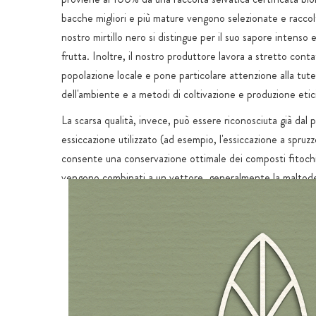
bacche migliori e più mature vengono selezionate e raccol
nostro mirtillo nero si distingue per il suo sapore intenso e
frutta. Inoltre, il nostro produttore lavora a stretto conta
popolazione locale e pone particolare attenzione alla tute
dell'ambiente e a metodi di coltivazione e produzione etici 
La scarsa qualità, invece, può essere riconosciuta già dal 
essiccazione utilizzato (ad esempio, l'essiccazione a spruz
consente una conservazione ottimale dei composti fitochim
vengono combinati a un vettore, generalmente la maltode
costituisce una parte significativa della massa. In alcuni casi
vengono aggiunti anche zucchero e zolfo. Le questioni ri
l'inquinamento del suolo, l'uso di pesticidi, l'apporto del v
l'inquinamento delle precipitazioni e la qualità dell'acqua ut
I mirtilli coltivati disponibili in commercio, invece, derivan
mirtillo gigante americano (Vaccinium corymbosum), la cui