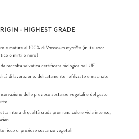
RIGIN - HIGHEST GRADE
re e mature al 100% di
Vaccinium myrtillus
(in italiano:
atico o mirtillo nero)
da raccolta selvatica certificata biologica nell'UE
ità di lavorazione: delicatamente liofilizzate e macinate
servazione delle preziose sostanze vegetali e del gusto
utto
rutta intera di qualità cruda premium: colore viola intenso,
ociani
e ricco di preziose sostanze vegetali