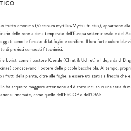
funzionali o
ATICO
l suo frutto omonimo (Vaccinium myrtillus/Myrtilli fructus), appartiene alla 
inario delle zone a clima temperato dell'Europa settentrionale e dell'As
ggiati come le foreste di latifoglie e conifere. Il loro forte colore blu-v
to di preziosi composti fitochimici.
ti erboristi come il pastore Kuenzle (Chrut & Uchrut) e Ildegarda di Bin
inae) conoscevano il potere delle piccole bacche blu. Al tempo, propr
i frutti della pianta, oltre alle foglie, a essere utilizzati sia freschi che e
rtillo ha acquisito maggiore attenzione ed è stato incluso in una serie di 
rnazionali rinomate, come quelle dell'ESCOP e dell'OMS.