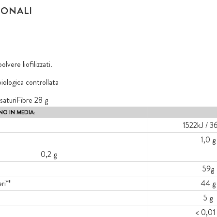
IONALI
olvere liofilizzati.
biologica controllata
i saturiFibre 28 g
O IN MEDIA:
1522kJ / 3
1,0 g
0,2 g
59g
ri**
44 g
5 g
< 0,01