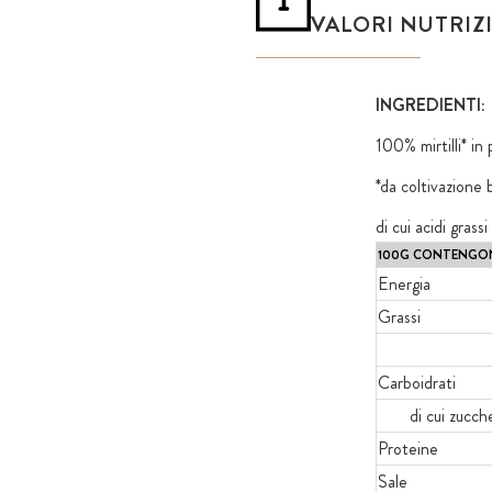
VALORI NUTRIZ
INGREDIENTI:
100% mirtilli* in p
*da coltivazione 
di cui acidi grass
100G CONTENGON
Energia
Grassi
Carboidrati
di cui zucche
Proteine
Sale