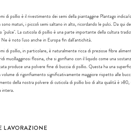
emi di psillio è il rivestimento dei semi della piantaggine Plantago indica
a sono maturi, i piccoli semi saltano in alto, ricordando le pulci. Da qui d
o "pulce". La cuticola di psillio è una parte importante della cultura tradi
Ne è noto l'uso anche in Europa fin dall'antichità.
emi di psillio, in particolare, è naturalmente ricca di preziose fibre alime
ridi mucillagginosi flosina, che si gonfiano con il liquido come una sostan
ata produce una polvere fine di buccia di psillio. Questa ha una superfi
 volume di rigonfiamento significativamente maggiore rispetto alle bucce
amento della nostra polvere di cuticola di psillio bio di alta qualità è >80
 intera.
E LAVORAZIONE