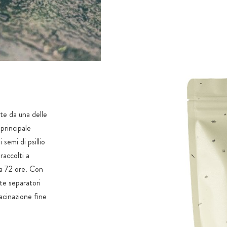
nte da una delle
 principale
 semi di psillio
raccolti a
ca 72 ore. Con
te separatori
macinazione fine