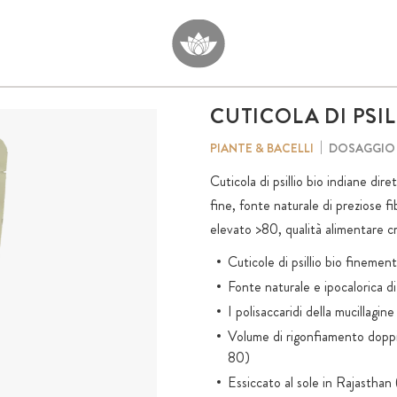
CUTICOLA DI PSIL
DOSAGGIO 
PIANTE & BACELLI
Cuticola di psillio bio indiane di
fine, fonte naturale di preziose fi
elevato >80, qualità alimentare 
Cuticole di psillio bio fineme
Fonte naturale e ipocalorica di
I polisaccaridi della mucillagin
Volume di rigonfiamento doppi
80)
Essiccato al sole in Rajasthan (