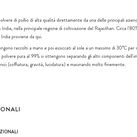
olvere di psillio di alta qualità direttamente da una delle principali azien
in India, nella principale regione di coltivazione del Rajasthan. Circa l'80%
n India proviene da qui.
 vengono raccolti a mano e poi essiccati al sole a un massimo di 30°C per 
a polvere pura al 99% si ottengono separando gli altri componenti dell'
ici (soffiatura, gravità, lucidatura) e macinando molto finemente.
IONALI
ZIONALI