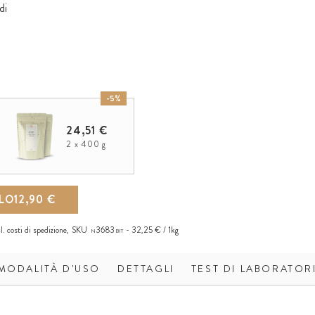
di
-5%
24,51 €
2 x 400 g
LLO
12,90 €
cl.
costi di spedizione
,
SKU
3683
32,25 € / 1kg
N
BIT
MODALITÀ D'USO
DETTAGLI
TEST DI LABORATOR