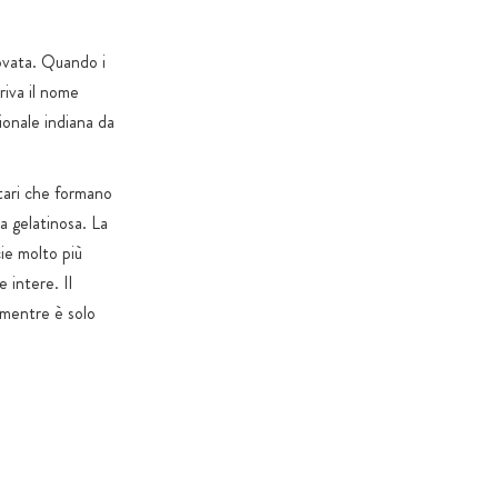
/ovata. Quando i
eriva il nome
zionale indiana da
ntari che formano
za gelatinosa. La
cie molto più
 intere. Il
, mentre è solo