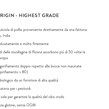
RIGIN - HIGHEST GRADE
uticola di psillio proveniente direttamente da una fattoria
, India
elicatamente e molto finemente
idi della mucillagine di flosina assorbono più di 50 volte la
 acqua
igonfiamento doppio rispetto alle bucce non macinate
rigonfiamento > 80)
biologico da un fornitore di alta qualità
atorio per i pesticidi
 sole per garantire la qualità del cibo crudo
nza glutine, senza OGM