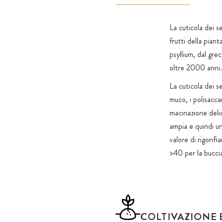
La cuticola dei s
frutti della piant
psyllium, dal grec
oltre 2000 anni. 
La cuticola dei s
muco, i polisacca
macinazione delic
ampia e quindi un
valore di rigonfi
>40 per la buccia
COLTIVAZIONE 