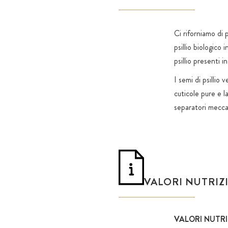
Ci riforniamo di p
psillio biologico 
psillio presenti i
I semi di psillio
cuticole pure e l
separatori meccan
VALORI NUTRIZ
VALORI NUTRI