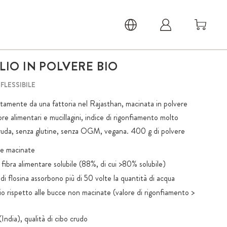
LIO IN POLVERE BIO
FLESSIBILE
rettamente da una fattoria nel Rajasthan, macinata in polvere
bre alimentari e mucillagini, indice di rigonfiamento molto
cruda, senza glutine, senza OGM, vegana. 400 g di polvere
nte macinate
 fibra alimentare solubile (88%, di cui >80% solubile)
e di flosina assorbono più di 50 volte la quantità di acqua
o rispetto alle bucce non macinate (valore di rigonfiamento >
India), qualità di cibo crudo