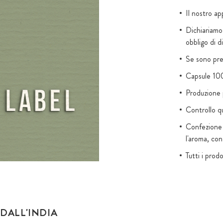
Il nostro app
Dichiariamo
obbligo di d
Se sono pres
Capsule 100
Produzione p
Controllo qu
Confezione 
l'aroma, con
Tutti i prod
nanoparticel
e aromi artif
Zuccheri agg
funzionali o
 DALL'INDIA