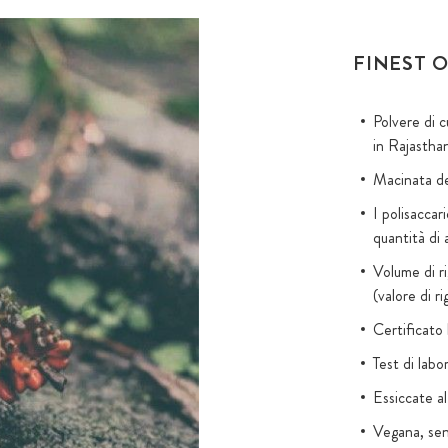
FINEST O
Polvere di c
in Rajasthan
Macinata d
I polisaccar
quantità di
Volume di r
(valore di 
Certificato 
Test di labor
Essiccate al
Vegana, se