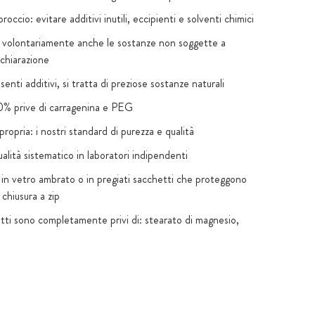
roccio: evitare additivi inutili, eccipienti e solventi chimici
 volontariamente anche le sostanze non soggette a
ichiarazione
enti additivi, si tratta di preziose sostanze naturali
% prive di carragenina e PEG
ropria: i nostri standard di purezza e qualità
alità sistematico in laboratori indipendenti
in vetro ambrato o in pregiati sacchetti che proteggono
 chiusura a zip
otti sono completamente privi di: stearato di magnesio,
le (senza eccezioni legali), ingegneria genetica, coloranti
iciali, biossido di titanio
iunti e dolcificanti: solo se necessario per motivi
 specifici del prodotto