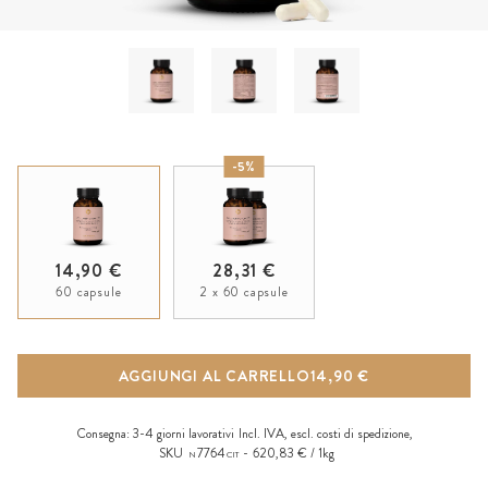
-5%
14,90 €
28,31 €
60 capsule
2 x 60 capsule
AGGIUNGI AL CARRELLO
14,90 €
Consegna:
3-4 giorni lavorativi
Incl. IVA, escl.
costi di spedizione
,
SKU
7764
620,83 € / 1kg
N
CIT