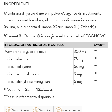
INGREDIENTI
Membrana di guscio d'
uovo
in polvere*, agente di rivestimento:
idrossipropilmetilcellulosa, olio di scorza di limone in polvere
(inulina, olio di scorza di limone (Citrus limon (L.) Osbeck)).
*Ovomet®. Ovomet® is a registered trademark of EGGNOVO.
INFORMAZIONI NUTRIZIONALI (1 CAPSULA)
%VNR**
Membrana di guscio d'uovo
300 mg
***
di cui elastina
75 mg
***
di cui collagene
66 mg
***
di cui acido ialuronico
9 mg
***
di cui altri glicosaminoglicani
6 mg
***
** Valori Nutritivi di Riferimento
***nessun riferimento disponibile
Senza Glutine
Senza Soia
Senza Fruttosio