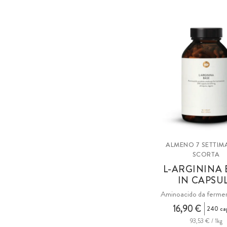
ALMENO 7 SETTIM
SCORTA
L-ARGININA 
IN CAPSU
Aminoacido da ferme
16,90 €
240 ca
93,53 € / 1kg