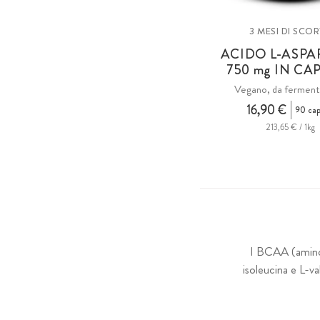
3 MESI DI SCO
ACIDO L-ASPA
750
mg
IN CA
Vegano, da ferment
16,90 €
90 cap
213,65 € / 1kg
I BCAA (aminoa
isoleucina e L-v