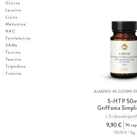
Glicina
Leucina
Lisina
Metionina
NAC
Fenilalanina
SAMe
Taurina
Teanina
Triptofano
Tirosina
ALMENO 45 GIORNI D
5-HTP 50
Griffonia Simpli
L-5-idrossitripto
9,90 €
90 cap
515,63 € / 1kg