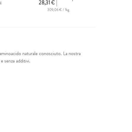
28,31 €
g
309,06 € / 1kg
-aminoacido naturale conosciuto. La nostra
e senza additivi.