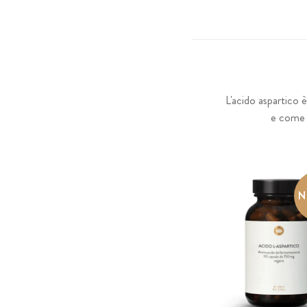
L'acido aspartico 
e come p
N