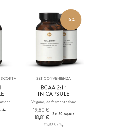
-5%
DI SCORTA
SET CONVENIENZA
1
BCAA 2:1:1
LE
IN CAPSULE
azione
Vegano, da fermentazione
19,80 €
sule
2 x 120 capsule
18,81 €
115,83 € / 1kg