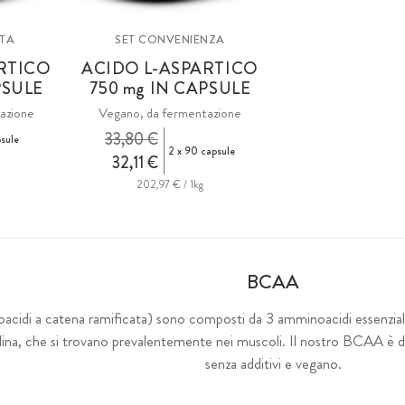
RTA
SET CONVENIENZA
RTICO
ACIDO L-ASPARTICO
PSULE
750
mg
IN CAPSULE
azione
Vegano, da fermentazione
33,80 €
sule
2 x 90 capsule
32,11 €
202,97 € / 1kg
BCAA
cidi a catena ramificata) sono composti da 3 amminoacidi essenziali
alina, che si trovano prevalentemente nei muscoli. Il nostro BCAA è 
senza additivi e vegano.