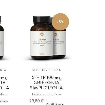
-5%
ORTA
SET CONVENIENZA
0
mg
5-HTP 100
mg
IA
GRIFFONIA
OLIA
SIMPLICIFOLIA
tofano
L-5-idrossitriptofano
29,80 €
apsule
2 x 90 capsule