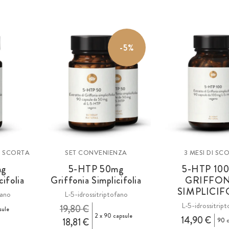
-5%
I SCORTA
SET CONVENIENZA
3 MESI DI SC
mg
5-HTP 50
mg
5-HTP 10
cifolia
Griffonia Simplicifolia
GRIFFON
SIMPLICIF
fano
L-5-idrossitriptofano
L-5-idrossitrip
19,80 €
sule
2 x 90 capsule
14,90 €
18,81 €
90 c