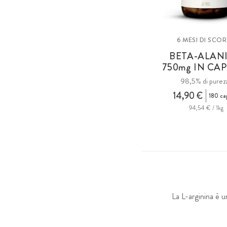
6 MESI DI SCO
BETA-ALAN
750
mg
IN CAP
98,5% di purez
14,90 €
180 ca
94,54 € / 1kg
La L-arginina è u