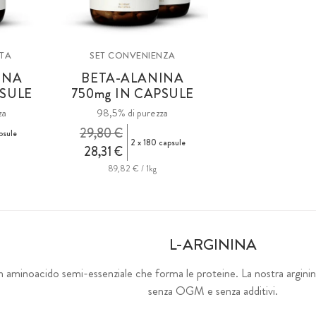
RTA
SET CONVENIENZA
INA
BETA-ALANINA
SULE
750
mg
IN CAPSULE
za
98,5% di purezza
29,80 €
psule
2 x 180 capsule
28,31 €
89,82 € / 1kg
L-ARGININA
n aminoacido semi-essenziale che forma le proteine. La nostra arginina
senza OGM e senza additivi.