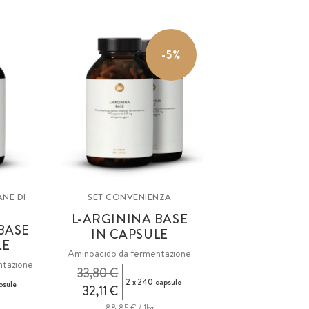
-5%
ANE DI
SET CONVENIENZA
L-ARGININA BASE
BASE
IN CAPSULE
LE
Aminoacido da fermentazione
ntazione
33,80 €
2 x 240 capsule
psule
32,11 €
88,85 € / 1kg