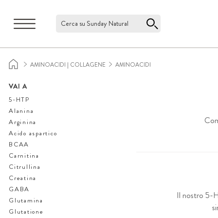
Cerca su Sunday Natural
AMINOACIDI | COLLAGENE
AMINOACIDI
VAI A
5-HTP
Alanina
Come
Arginina
Acido aspartico
BCAA
Carnitina
Citrullina
Creatina
GABA
Il nostro 5-H
Glutamina
s
Glutatione