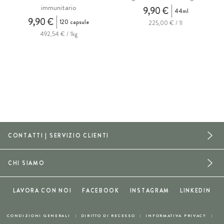
immunitario
9,90 €
44ml
9,90 €
120 capsule
225,00 € / 1l
492,54 € / 1kg
CONTATTI | SERVIZIO CLIENTI
CHI SIAMO
LAVORA CON NOI
FACEBOOK
INSTAGRAM
LINKEDIN
CONDIZIONI GENERALI
DIRITTO DI RECESSO
INFORMATIVA PRIVACY