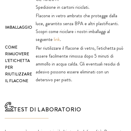
Spedizione in cartoni riciclati.
Flacone in vetro ambrato che protegge dalla
luce, garantito senza BPA e altri plastificanti.
IMBALLAGGIO
Scopri come riciclare i nostri imballaggi al
seguente
link
.
COME
Per riutilizzare il flacone di vetro, l'etichetta può
RIMUOVERE
essere facilmente rimossa dopo 5 minuti di
L'ETICHETTA
ammollo in acqua calda. Gli eventuali residui di
PER
adesivo possono essere eliminati con un
RIUTILIZZARE
detersivo per piatti.
IL FLACONE
TEST DI LABORATORIO