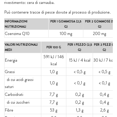
rivestimento: cera di carnauba.
Può contenere tracce di pesce dovute al processo di produzione.
INFORMAZIONI
PER 1 GOMMOSA (2,5
PER 2 GOMMOSE (5
NUTRIZIONALI
G)
G)
Coenzima Q10
100 mg
200 mg
VALORI NUTRIZIONALI
PER 1 PEZZO (2,5
PER 2 PEZZI (5
PER 100 G
MEDI
G)
G)
591 kJ / 146
Energia
15 kJ / 4 kcal
30 kJ / 7 kcal
kcal
Grassi
1,0 g
< 0,5 g
< 0,5 g
di cui acidi grassi
1,0 g
< 0,1 g
< 0,1 g
saturi
Carboidrati
7,7 g
0,2 g
0,4 g
di cui zuccheri
7,7 g
0,2 g
0,4 g
Fibre
53 g
1,3 g
2,6 g