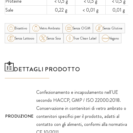
Proteine
< 0,5 g
< 0,5 g
< 0,5 g
Sale
0,22 g
< 0,01 g
0,01 g
Bioattivo
Vetro Ambrato
Senza OGM
Senza Glutine
Senza Lattosio
Senza Soia
True Clean Label
Vegano
DETTAGLI PRODOTTO
Confezionamento e incapsulamento nell'UE
secondo HACCP, GMP / ISO 22000:2018.
Conservazione in contenitori di vetro ambrato o
contenitori specifici per il prodotto, adatti al
PRODUZIONE
contatto con gli alimenti, conformi alla normativa
CE 10/2011.