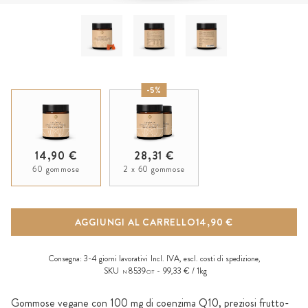
-5%
14,90 €
28,31 €
60 gommose
2 x 60 gommose
AGGIUNGI AL CARRELLO
14,90 €
Consegna:
3-4 giorni lavorativi
Incl. IVA, escl.
costi di spedizione
,
SKU
8539
99,33 € / 1kg
N
CIT
Gommose vegane con 100 mg di coenzima Q10, preziosi frutto-